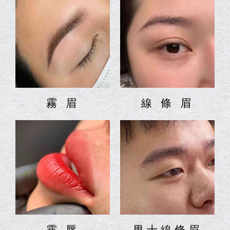
霧 眉
線 條 眉
霧 唇
男士線條眉