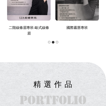
專班
唇色修飾均勻課程
國際證照班
精 選 作 品