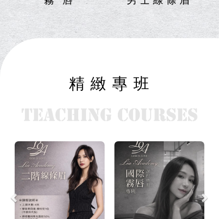
精 緻 專 班
Previous
Ne