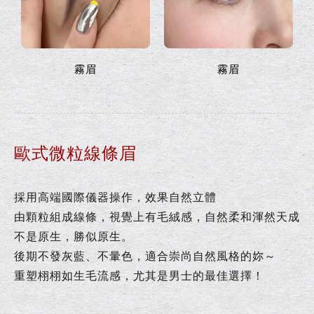
霧眉
霧眉
歐式微粒線條眉
採用高端國際儀器操作，效果自然立體
由顆粒組成線條，視覺上有毛絨感，自然柔和渾然天成
不是原生，勝似原生。
後期不發灰藍、不暈色，適合崇尚自然風格的妳～
重塑栩栩如生毛流感，尤其是男士的最佳選擇！