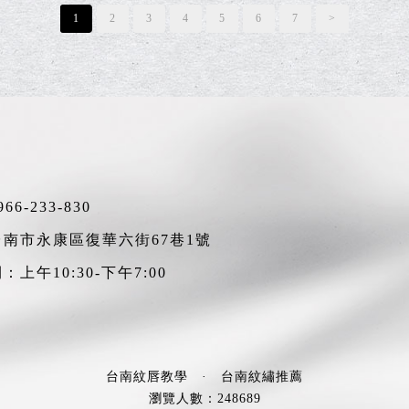
1
2
3
4
5
6
7
>
966-233-830
南市永康區復華六街67巷1號
上午10:30-下午7:00
台南紋唇教學
·
台南紋繡推薦
瀏覽人數：248689