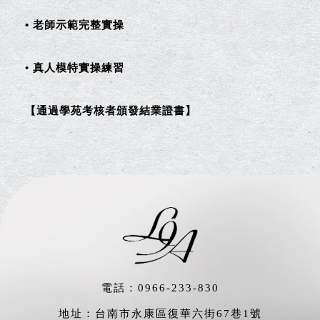
• 老師示範完整實操
• 真人模特實操練習
【通過學苑考核者頒發結業證書】
電話：
0966-233-830
地址：台南市永康區復華六街67巷1號